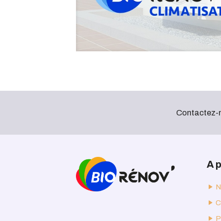
Contactez-no
A 
N
C
P